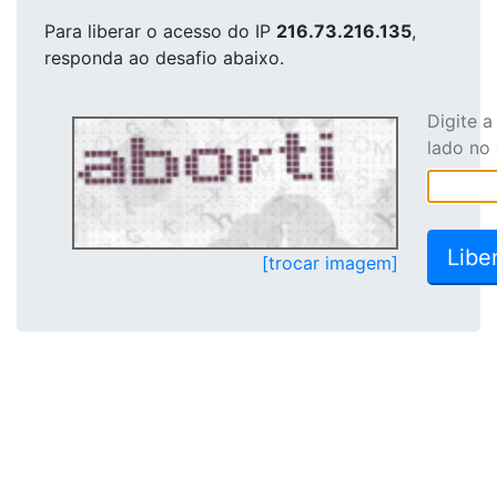
Para liberar o acesso
do IP
216.73.216.135
,
responda ao desafio abaixo.
Digite 
lado no
[trocar imagem]